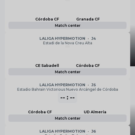
Córdoba CF
Granada CF
La victoria en Jaén, en
Match center
imágenes
LALIGA HYPERMOTION
·
J4
Estadi de la Nova Creu Alta
CE Sabadell
Córdoba CF
Match center
LALIGA HYPERMOTION
·
J5
Estadio Bahrain Victorious Nuevo Arcángel de Córdoba
-- : --
El Córdoba CF conquista
el Trofeo del Olivo en
Córdoba CF
UD Almería
Match center
Jaén (1-2)
LALIGA HYPERMOTION
·
J6