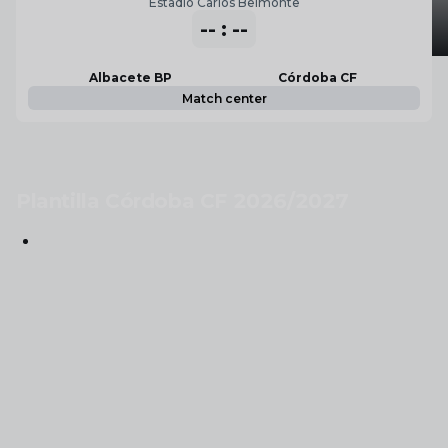
Estadio Carlos Belmonte
-- : --
Albacete BP
Córdoba CF
Match center
Plantilla Córdoba CF 2026/2027