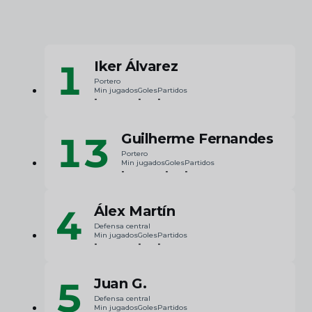
1
Iker Álvarez
Portero
Min jugados
Goles
Partidos
-
-
-
13
Guilherme Fernandes
Portero
Min jugados
Goles
Partidos
-
-
-
4
Álex Martín
Defensa central
Min jugados
Goles
Partidos
-
-
-
5
Juan G.
Defensa central
Min jugados
Goles
Partidos