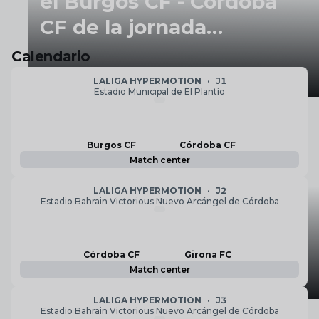
el Burgos CF - Córdoba
CF de la jornada
inaugural
Calendario
LALIGA HYPERMOTION
·
J1
Estadio Municipal de El Plantío
Burgos CF
Córdoba CF
Match center
El Córdoba CF cierra la
LALIGA HYPERMOTION
·
J2
pretemporada con una
Estadio Bahrain Victorious Nuevo Arcángel de Córdoba
derrota ante la UD
Almería
Córdoba CF
Girona FC
Match center
LALIGA HYPERMOTION
·
J3
Estadio Bahrain Victorious Nuevo Arcángel de Córdoba