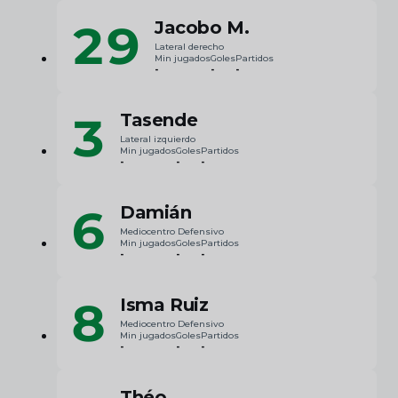
29
Jacobo M.
Lateral derecho
Min jugados
Goles
Partidos
-
-
-
3
Tasende
Lateral izquierdo
Min jugados
Goles
Partidos
-
-
-
6
Damián
Mediocentro Defensivo
Min jugados
Goles
Partidos
-
-
-
8
Isma Ruiz
Mediocentro Defensivo
Min jugados
Goles
Partidos
-
-
-
Théo