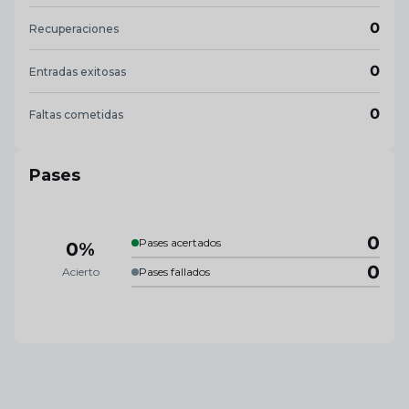
0
Recuperaciones
0
Entradas exitosas
0
Faltas cometidas
Pases
0
Pases acertados
0%
0
Acierto
Pases fallados