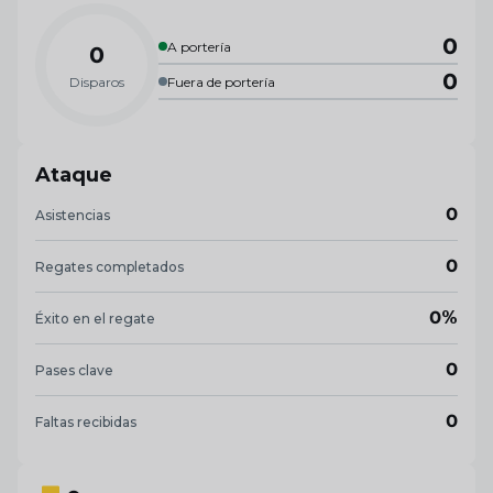
0
A portería
0
0
Disparos
Fuera de portería
Ataque
0
Asistencias
0
Regates completados
0%
Éxito en el regate
0
Pases clave
0
Faltas recibidas