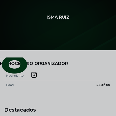
Skip to main content
ISMA RUIZ
8
POSICIÓN
MEDIOCENTRO ORGANIZADOR
Nacimiento
Edad
25 años
Destacados