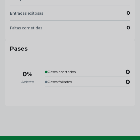
0
Entradas exitosas
0
Faltas cometidas
Pases
0
Pases acertados
0%
0
Acierto
Pases fallados