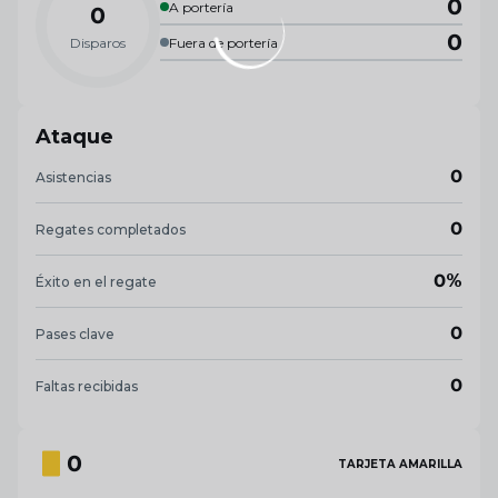
0
A portería
0
0
Disparos
Fuera de portería
Ataque
0
Asistencias
0
Regates completados
0%
Éxito en el regate
0
Pases clave
0
Faltas recibidas
0
TARJETA AMARILLA