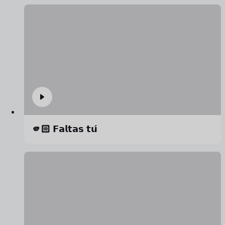
🫵🏻 𝗙𝗮𝗹𝘁𝗮𝘀 𝘁𝘂́