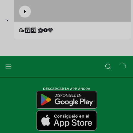
🥳7️⃣2️⃣ 🎂⚽️💚
DESCARGAR LA APP AHORA