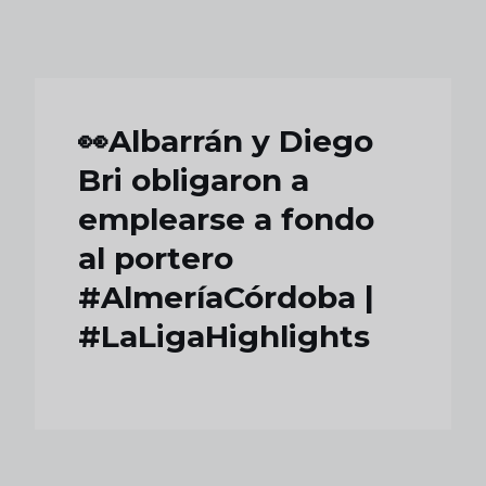
Skip to main content
👀Albarrán y Diego
Bri obligaron a
emplearse a fondo
al portero
#AlmeríaCórdoba |
#LaLigaHighlights