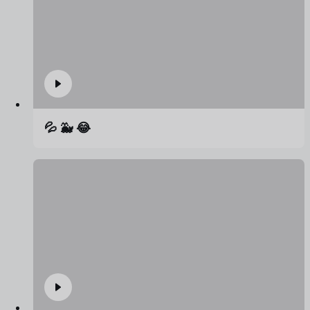
💦 🐳 😂