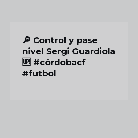
Skip to main content
🔎 Control y pase
nivel Sergi Guardiola
🆙 #córdobacf
#futbol