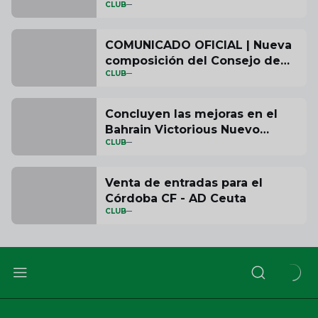
CLUB
ESSMA Stadium Industry
Awards 2025 por su proyecto
de accesibilidad en el Bahrain
COMUNICADO OFICIAL | Nueva
Victorious Nuevo Arcángel
composición del Consejo de
CLUB
Administración del Córdoba CF
Concluyen las mejoras en el
Bahrain Victorious Nuevo
CLUB
Arcángel
Venta de entradas para el
Córdoba CF - AD Ceuta
CLUB