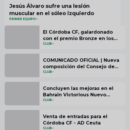
Jesús Álvaro sufre una lesión
muscular en el sóleo izquierdo
PRIMER EQUIPO
El Córdoba CF, galardonado
con el premio Bronze en los
CLUB
ESSMA Stadium Industry
Awards 2025 por su proyecto
de accesibilidad en el Bahrain
COMUNICADO OFICIAL | Nueva
Victorious Nuevo Arcángel
composición del Consejo de
CLUB
Administración del Córdoba CF
Concluyen las mejoras en el
Bahrain Victorious Nuevo
CLUB
Arcángel
Venta de entradas para el
Córdoba CF - AD Ceuta
CLUB