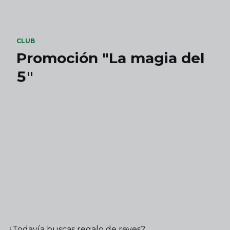
Skip to main content
CLUB
Promoción "La magia del
5"
¿Todavía buscas regalo de reyes?