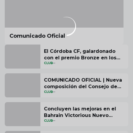
Comunicado Oficial
El Córdoba CF, galardonado
con el premio Bronze en los
CLUB
ESSMA Stadium Industry
Awards 2025 por su proyecto
de accesibilidad en el Bahrain
COMUNICADO OFICIAL | Nueva
Victorious Nuevo Arcángel
composición del Consejo de
CLUB
Administración del Córdoba CF
Concluyen las mejoras en el
Bahrain Victorious Nuevo
CLUB
Arcángel