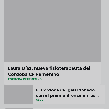
Laura Díaz, nueva fisioterapeuta del
Córdoba CF Femenino
CÓRDOBA CF FEMENINO
El Córdoba CF, galardonado
con el premio Bronze en los
CLUB
ESSMA Stadium Industry
Awards 2025 por su proyecto