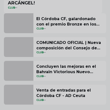
ARCÁNGEL!
CLUB
El Córdoba CF, galardonado
con el premio Bronze en los
CLUB
ESSMA Stadium Industry
Awards 2025 por su proyecto
de accesibilidad en el Bahrain
COMUNICADO OFICIAL | Nueva
Victorious Nuevo Arcángel
composición del Consejo de
CLUB
Administración del Córdoba CF
Concluyen las mejoras en el
Bahrain Victorious Nuevo
CLUB
Arcángel
Venta de entradas para el
Córdoba CF - AD Ceuta
CLUB