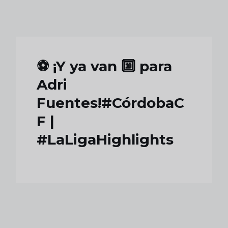
Skip to main content
⚽️ ¡Y ya van 🔟 para
Adri
Fuentes!#CórdobaC
F |
#LaLigaHighlights