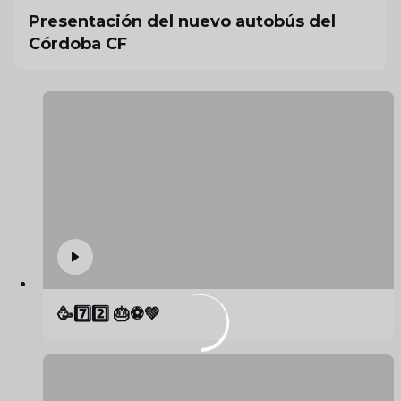
Presentación del nuevo autobús del
Córdoba CF
🥳7️⃣2️⃣ 🎂⚽️💚