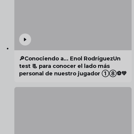
🔎Conociendo a… Enol RodríguezUn
test 📃 para conocer el lado más
personal de nuestro jugador ①⑧⚽️💚