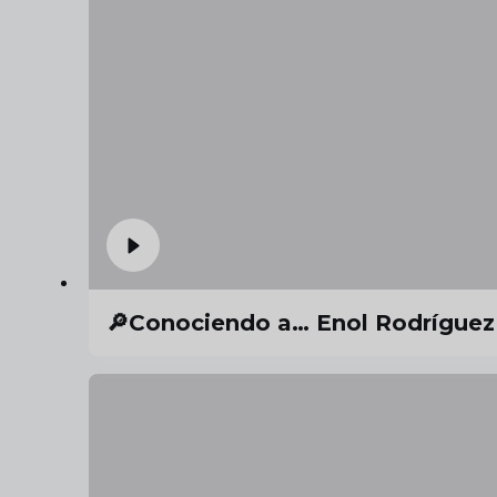
🔎Conociendo a… Enol RodríguezU