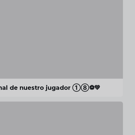
onal de nuestro jugador ①⑧⚽️💚