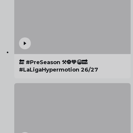
🔚 #PreSeason ⚒️⚽️💚😀🔜
#LaLigaHypermotion 26/27