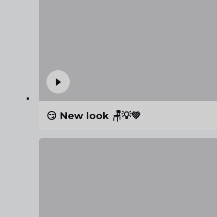
😏 New look 🪑💡💚