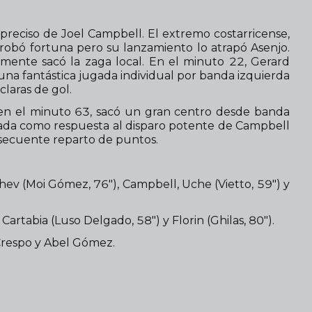
reciso de Joel Campbell. El extremo costarricense,
probó fortuna pero su lanzamiento lo atrapó Asenjo.
lmente sacó la zaga local. En el minuto 22, Gerard
una fantástica jugada individual por banda izquierda
claras de gol.
en el minuto 63, sacó un gran centro desde banda
tirada como respuesta al disparo potente de Campbell
onsecuente reparto de puntos.
shev (Moi Gómez, 76"), Campbell, Uche (Vietto, 59") y
artabia (Luso Delgado, 58") y Florin (Ghilas, 80").
s Crespo y Abel Gómez.