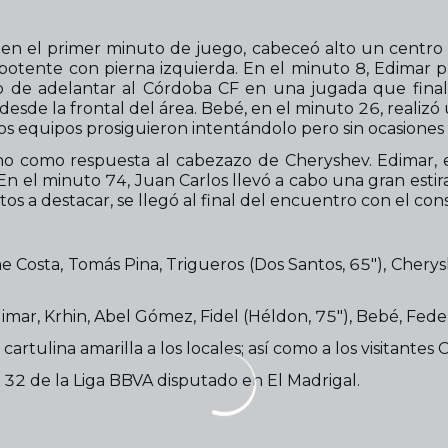
en el primer minuto de juego, cabeceó alto un centro p
o potente con pierna izquierda. En el minuto 8, Edimar 
to de adelantar al Córdoba CF en una jugada que fina
sde la frontal del área. Bebé, en el minuto 26, realizó 
os equipos prosiguieron intentándolo pero sin ocasiones 
no como respuesta al cabezazo de Cheryshev. Edimar, 
. En el minuto 74, Juan Carlos llevó a cabo una gran es
os a destacar, se llegó al final del encuentro con el c
ume Costa, Tomás Pina, Trigueros (Dos Santos, 65"), Chery
imar, Krhin, Abel Gómez, Fidel (Héldon, 75"), Bebé, Fede C
cartulina amarilla a los locales; así como a los visitante
32 de la Liga BBVA disputado en El Madrigal.