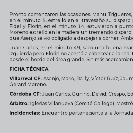
Pronto comenzaron las ocasiones. Manu Trigueros, 
en el minuto 5, estrelló en el travesaño su dispar
Fidel y Florin, en el minuto 14, estuvieron a pun
Moreno estrelló en la madera un tremendo disparo de
que Asenjo se vio obligado a despejar a córner. Amb
Juan Carlos, en el minuto 49, sacó una buena ma
izquierda pero Florin no acertó a cabecear a la red
desde el borde del área grande. Sin más acercamient
FICHA TÉCNICA
Villarreal CF:
Asenjo, Mario, Bailly, Víctor Ruíz, Ja
Gerard Moreno.
Córdoba CF:
Juan Carlos, Gunino, Deivid, Crespo, Ed
Árbitro:
Iglesias Villanueva (Comité Gallego). Mostró 
Incidencias:
Encuentro perteneciente a la Jornada 