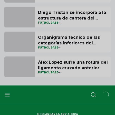
Diego Tristán se incorpora a la
estructura de cantera del
FÚTBOL BASE
Córdoba CF como entrenador
específico de delanteros
Organigrama técnico de las
categorías inferiores del
FÚTBOL BASE
Córdoba CF 25-26
Álex López sufre una rotura del
ligamento cruzado anterior
FÚTBOL BASE
DESCARGAR LA APP AHORA