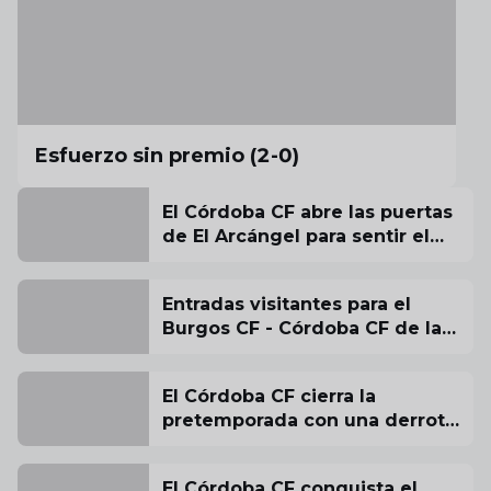
Esfuerzo sin premio (2-0)
El Córdoba CF abre las puertas
de El Arcángel para sentir el
aliento de su afición antes del
estreno liguero
Entradas visitantes para el
Burgos CF - Córdoba CF de la
jornada inaugural
El Córdoba CF cierra la
pretemporada con una derrota
ante la UD Almería
El Córdoba CF conquista el