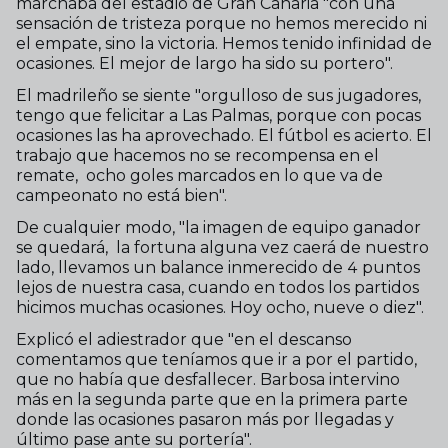
marchaba del estadio de Gran Canaria "con una
sensación de tristeza porque no hemos merecido ni
el empate, sino la victoria. Hemos tenido infinidad de
ocasiones. El mejor de largo ha sido su portero".
El madrileño se siente "orgulloso de sus jugadores,
tengo que felicitar a Las Palmas, porque con pocas
ocasiones las ha aprovechado. El fútbol es acierto. El
trabajo que hacemos no se recompensa en el
remate, ocho goles marcados en lo que va de
campeonato no está bien".
De cualquier modo, "la imagen de equipo ganador
se quedará, la fortuna alguna vez caerá de nuestro
lado, llevamos un balance inmerecido de 4 puntos
lejos de nuestra casa, cuando en todos los partidos
hicimos muchas ocasiones. Hoy ocho, nueve o diez".
Explicó el adiestrador que "en el descanso
comentamos que teníamos que ir a por el partido,
que no había que desfallecer. Barbosa intervino
más en la segunda parte que en la primera parte
donde las ocasiones pasaron más por llegadas y
último pase ante su portería".