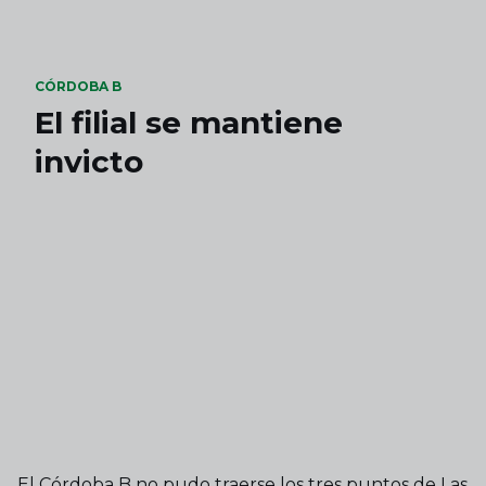
Skip to main content
CÓRDOBA B
El filial se mantiene
invicto
El Córdoba B no pudo traerse los tres puntos de Las