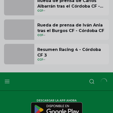
Rueda de prensa de Carlos
Albarrán tras el Córdoba CF -
CCF
SD Huesca
Rueda de prensa de Iván Ania
tras el Burgos CF - Córdoba CF
CCF
Resumen Racing 4 - Córdoba
CF 3
CCF
DESCARGAR LA APP AHORA